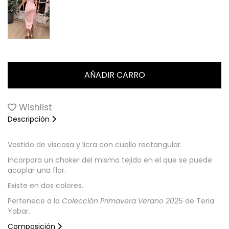
Wishlist
Descripción
Vestido de viscosa y licra con cuello rectangular.
Incorpora un choker del mismo tejido en el que se puede
acoplar una flor.
Existe en dos colores.
Pertenece a la
Colección Primavera Verano 2025
de Teria
Yabar.
Composición