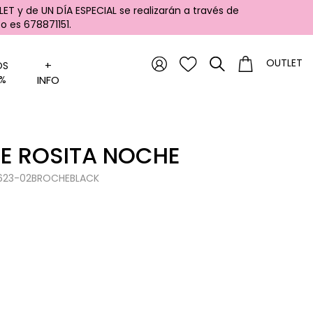
ET y de UN DÍA ESPECIAL se realizarán a través de
 es 678871151.
OUTLET
+
OS
%
INFO
E ROSITA NOCHE
0623-02BROCHEBLACK