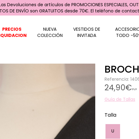
 Las Devoluciones de artículos de PROMOCIONES ESPECIALES, OUTL
STOS DE ENVÍO son GRATUITOS desde 70€. El teléfono de contacto
PRECIOS
NUEVA
VESTIDOS DE
ACCESORI
IQUIDACION
COLECCIÓN
INVITADA
TODO -50
BROCH
Referencia: 14
24,90€
PVP
Guía de Tallas
Talla
U