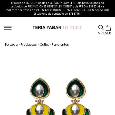
El plazo de ENTREGA es de 1 a 3 DÍAS LABORABLES. Las Devoluciones de
artículos de PROMOCIONES ESPECIALES, OUTLET y de UN DÍA ESPECIAL se
realizarán a través de VALES. Los GASTOS DE ENVÍO son GRATUITOS desde 70€.
El teléfono de contacto es 678871151.
VOLVER
Portada
>
Productos
>
Outlet
>
Pendientes