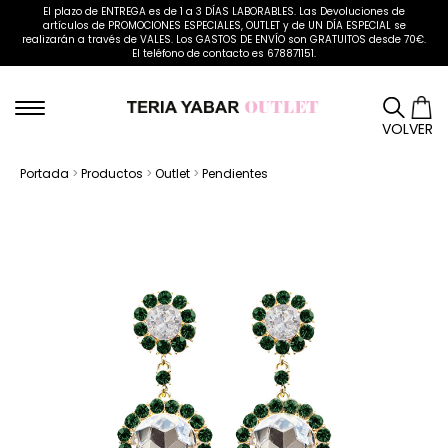
El plazo de ENTREGA es de 1 a 3 DÍAS LABORABLES. Las Devoluciones de
artículos de PROMOCIONES ESPECIALES, OUTLET y de UN DÍA ESPECIAL se
realizarán a través de VALES. Los GASTOS DE ENVÍO son GRATUITOS desde 70€.
El teléfono de contacto es 678871151.
VOLVER
Portada
>
Productos
>
Outlet
>
Pendientes