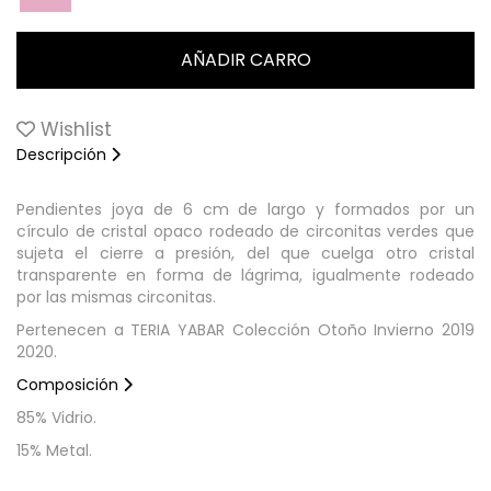
Wishlist
Descripción
Pendientes joya de 6 cm de largo y formados por un
círculo de cristal opaco rodeado de circonitas verdes que
sujeta el cierre a presión, del que cuelga otro cristal
transparente en forma de lágrima, igualmente rodeado
por las mismas circonitas.
Pertenecen a TERIA YABAR Colección Otoño Invierno 2019
2020.
Composición
85% Vidrio.
15% Metal.