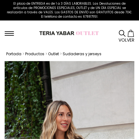
El plazo de ENTREGA es de 1 a 3 DÍAS LABORABLES. Las Devoluciones de
artículos de PROMOCIONES ESPECIALES, OUTLET y de UN DÍA ESPECIAL se
realizarán a través de VALES. Los GASTOS DE ENVÍO son GRATUITOS desde 70€.
El teléfono de contacto es 678871151.
VOLVER
Portada
>
Productos
>
Outlet
>
Sudaderas y jerseys