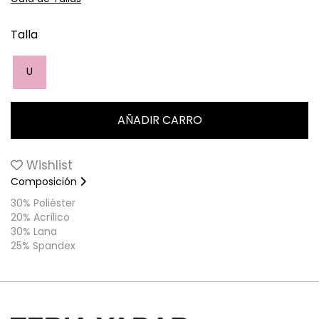
Talla
U
Wishlist
Composición
30% Poliéster
20% Acrílico
30% Lana
25% Spandex