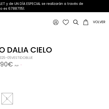
ET y de UN DÍA ESPECIAL se realizarán a través de
 es 678871151.
VOLVER
O DALIA CIELO
0325-05VESTIDOBLUE
,90€
PVP
L