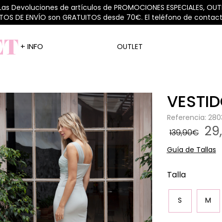
 Las Devoluciones de artículos de PROMOCIONES ESPECIALES, OUTL
STOS DE ENVÍO son GRATUITOS desde 70€. El teléfono de contacto
+ INFO
OUTLET
VESTID
Referencia: 28
29
139,90€
Guía de Tallas
Talla
S
M