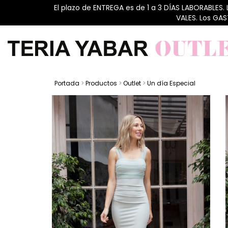
El plazo de ENTREGA es de 1 a 3 DÍAS LABORABLES.
VALES. Los GA
Portada
>
Productos
>
Outlet
>
Un día Especial