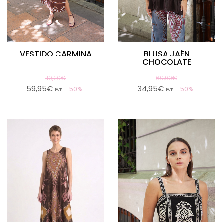
VESTIDO CARMINA
BLUSA JAÉN
CHOCOLATE
119,90€
69,90€
59,95€
34,95€
50%
50%
PVP
PVP