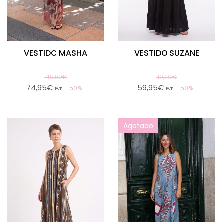
VESTIDO MASHA
VESTIDO SUZANE
149,90€
119,90€
74,95€
59,95€
50%
50%
PVP
PVP
Agotado