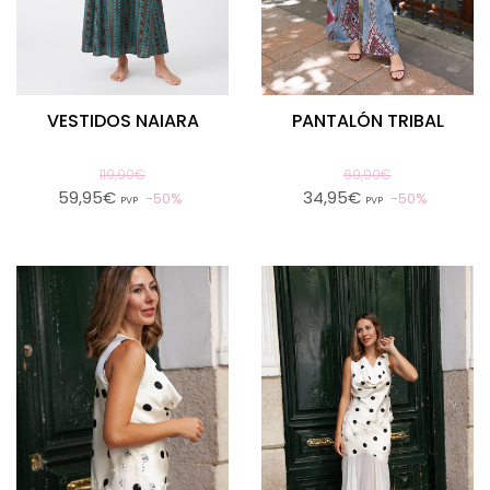
VESTIDOS NAIARA
PANTALÓN TRIBAL
119,90€
69,90€
59,95€
34,95€
50%
50%
PVP
PVP