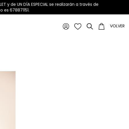
ET y de UN DÍA ESPECIAL se realizarán a través de
 es 678871151.
VOLVER