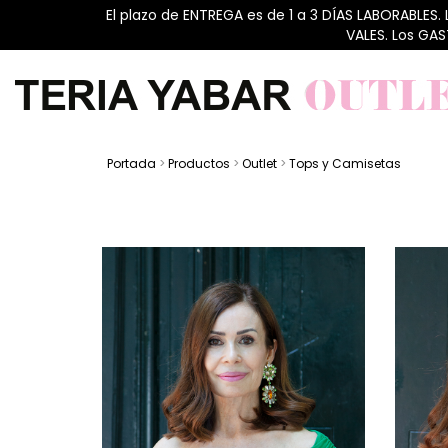
El plazo de ENTREGA es de 1 a 3 DÍAS LABORABLES.
VALES. Los GA
Portada
>
Productos
>
Outlet
>
Tops y Camisetas