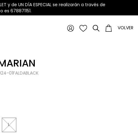
ET y de UN DÍA ESPECIAL se realizarán a través de
 es 678871151.
VOLVER
 MARIAN
1024-01FALDABLACK
L