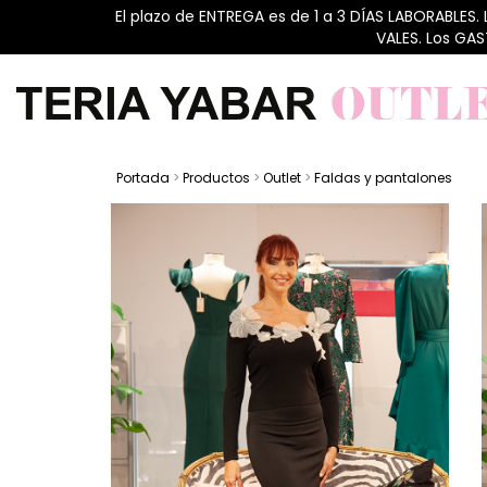
El plazo de ENTREGA es de 1 a 3 DÍAS LABORABLES.
VALES. Los GA
Portada
>
Productos
>
Outlet
>
Faldas y pantalones