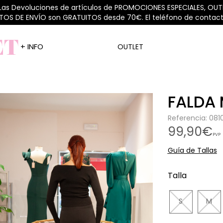
 Las Devoluciones de artículos de PROMOCIONES ESPECIALES, OUTL
STOS DE ENVÍO son GRATUITOS desde 70€. El teléfono de contacto
+ INFO
OUTLET
FALDA
Referencia: 08
99,90€
PVP
Guía de Tallas
Talla
S
M
Agotado