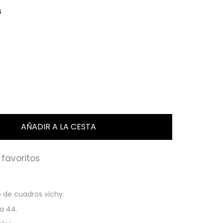
s
favoritos
o de cuadros vichy.
la 44.