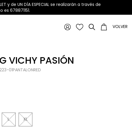
ET y de UN DÍA ESPECIAL se realizarán a través de
 es 678871151.
VOLVER
G VICHY PASIÓN
0223-01PANTALONRED
L
XL