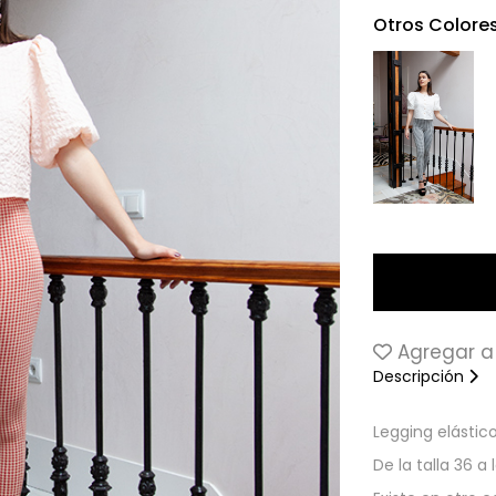
Otros Colore
Agregar a 
Descripción
Legging elástic
De la talla 36 a 