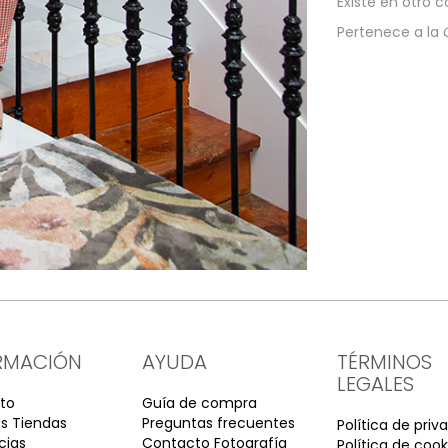
Existe en otro co
Pertenece a la
RMACIÓN
AYUDA
TÉRMINOS
LEGALES
to
Guía de compra
s Tiendas
Preguntas frecuentes
Política de priv
cias
Contacto Fotografía
Política de cook