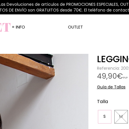
 Las Devoluciones de artículos de PROMOCIONES ESPECIALES, OUTL
STOS DE ENVÍO son GRATUITOS desde 70€. El teléfono de contacto
+ INFO
OUTLET
LEGGIN
Referencia: 20
49,90€
PVP
Guía de Tallas
Talla
S
M