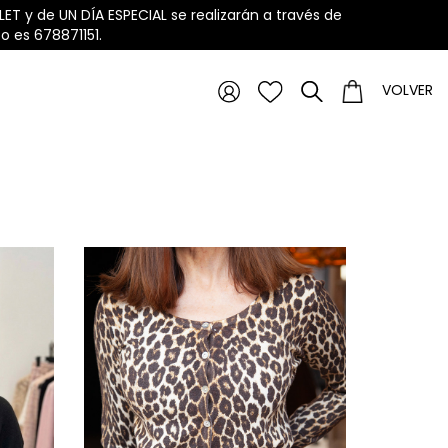
ET y de UN DÍA ESPECIAL se realizarán a través de
 es 678871151.
VOLVER