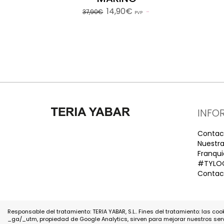
14,90€
37,90€
PVP
INFO
Contac
Nuestra
Franqui
#TYLO
Contact
Responsable del tratamiento: TERIA YABAR, S.L.. Fines del tratamiento: las coo
_ga/_utm, propiedad de Google Analytics, sirven para mejorar nuestros ser