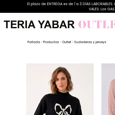
El plazo de ENTREGA es de 1 a 3 DÍAS LABORABLES.
VALES. Los GA
Portada
>
Productos
>
Outlet
>
Sudaderas y jerseys