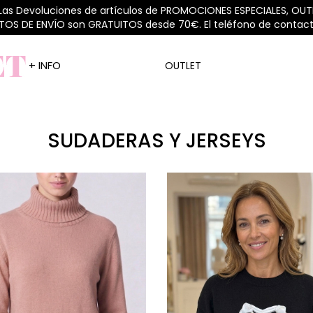
 Las Devoluciones de artículos de PROMOCIONES ESPECIALES, OUTL
STOS DE ENVÍO son GRATUITOS desde 70€. El teléfono de contacto
+ INFO
OUTLET
SUDADERAS Y JERSEYS