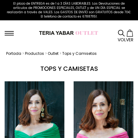
El plazo de ENTREGA es de 1 a 3 DÍAS LABORABLES. Las Devoluciones de
artículos de PROMOCIONES ESPECIALES, OUTLET y de UN DÍA ESPECIAL se
realizarán a través de VALES. Los GASTOS DE ENVÍO son GRATUITOS desde 70€.
El teléfono de contacto es 678871151.
VOLVER
Portada
>
Productos
>
Outlet
>
Tops y Camisetas
TOPS Y CAMISETAS