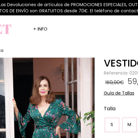
 Las Devoluciones de artículos de PROMOCIONES ESPECIALES, OUTL
STOS DE ENVÍO son GRATUITOS desde 70€. El teléfono de contacto
+ INFO
ta
VESTID
Referencia: 02
59
159,90€
Guía de Tallas
Talla
S
M