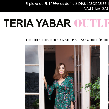
El plazo de ENTREGA es de 1 a 3 DÍAS LABORABLES.
VALES. Los GA
Portada
>
Productos
>
REMATE FINAL -70
>
Colección Fies