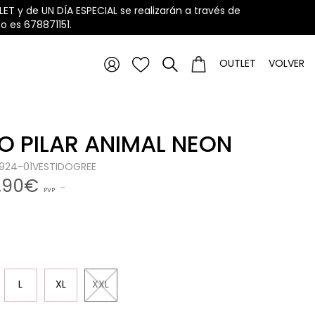
ET y de UN DÍA ESPECIAL se realizarán a través de
 es 678871151.
OUTLET
VOLVER
O PILAR ANIMAL NEON
0924-01VESTIDOGREE
,90€
PVP
L
XL
XXL