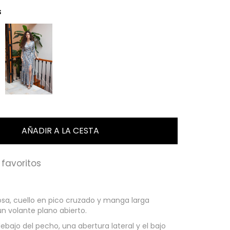
s
favoritos
osa, cuello en pico cruzado y manga larga
n volante plano abierto.
ebajo del pecho, una abertura lateral y el bajo