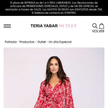
El plazo de ENTREGA es de 1 a 3 DÍAS LABORABLES. Las Devoluciones de
artículos de PROMOCIONES ESPECIALES, OUTLET y de UN DÍA ESPECIAL se
realizarán a través de VALES. Los GASTOS DE ENVÍO son GRATUITOS desde 70€.
El teléfono de contacto es 678871151.
VOLVER
Portada
>
Productos
>
Outlet
>
Un día Especial