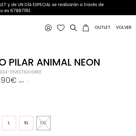
ET y de UN DÍA ESPECIAL se realizarán a través de
 es 678871151.
OUTLET
VOLVER
O PILAR ANIMAL NEON
0924-01VESTIDOGREE
,90€
PVP
L
XL
XXL