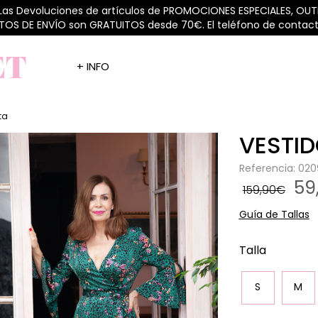
 Las Devoluciones de artículos de PROMOCIONES ESPECIALES, OUTL
STOS DE ENVÍO son GRATUITOS desde 70€. El teléfono de contacto
+ INFO
ta
VESTID
Referencia: 02
59
159,90€
Guía de Tallas
Talla
S
M