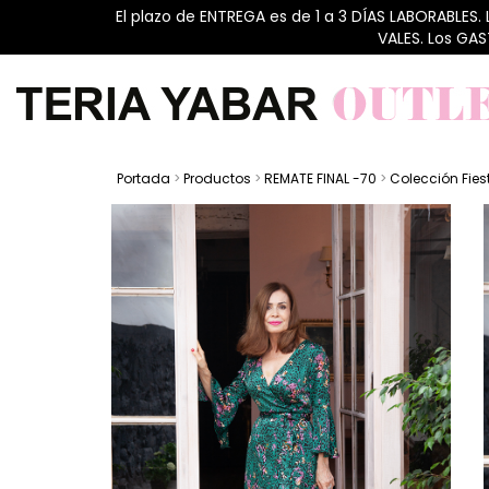
El plazo de ENTREGA es de 1 a 3 DÍAS LABORABLES.
VALES. Los GA
Portada
>
Productos
>
REMATE FINAL -70
>
Colección Fies