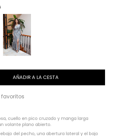
s
favoritos
osa, cuello en pico cruzado y manga larga
n volante plano abierto.
ebajo del pecho, una abertura lateral y el bajo