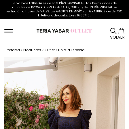
El plazo de ENTREGA es de 1 a 3 DÍAS LABORABLES. Las Devoluciones de
artículos de PROMOCIONES ESPECIALES, OUTLET y de UN DÍA ESPECIAL se
realizarán a través de VALES. Los GASTOS DE ENVÍO son GRATUITOS desde 70€.
El teléfono de contacto es 678871151.
VOLVER
Portada
>
Productos
>
Outlet
>
Un día Especial