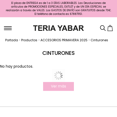
El plazo de ENTREGA es de 1 a 3 DÍAS LABORABLES. Las Devoluciones de
artículos de PROMOCIONES ESPECIALES, OUTLET y de UN DÍA ESPECIAL se
realizarán a través de VALES. Los GASTOS DE ENVÍO son GRATUITOS desde 70€.
El teléfono de contacto es 678871151.
Portada
>
Productos
>
ACCESORIOS PRIMAVERA 2025
>
Cinturones
CINTURONES
No hay productos.
Ver más