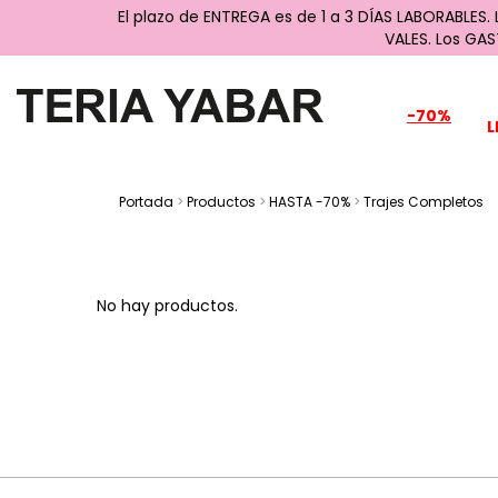
El plazo de ENTREGA es de 1 a 3 DÍAS LABORABLES.
VALES. Los GA
-70%
L
Portada
>
Productos
>
HASTA -70%
>
Trajes Completos
No hay productos.