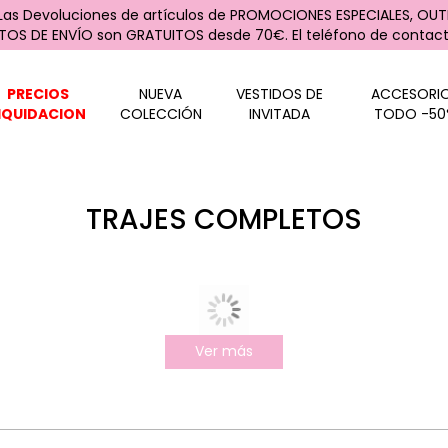
 Las Devoluciones de artículos de PROMOCIONES ESPECIALES, OUTL
STOS DE ENVÍO son GRATUITOS desde 70€. El teléfono de contacto
PRECIOS
NUEVA
VESTIDOS DE
ACCESORI
IQUIDACION
COLECCIÓN
INVITADA
TODO -50
TRAJES COMPLETOS
Ver más