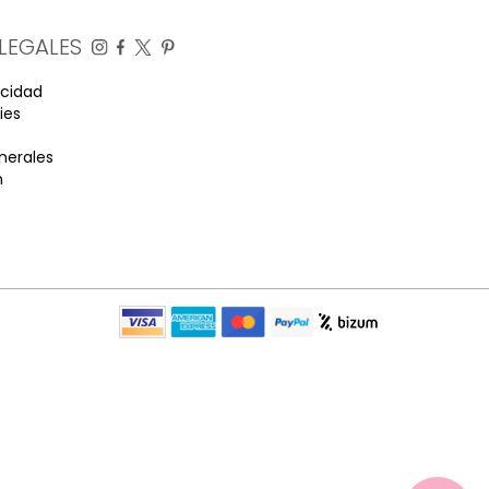
LEGALES
acidad
ies
nerales
n