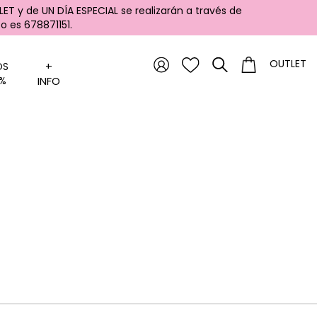
ET y de UN DÍA ESPECIAL se realizarán a través de
 es 678871151.
OUTLET
+
OS
%
INFO