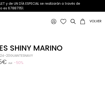
ET y de UN DÍA ESPECIAL se realizarán a través de
 es 678871151.
VOLVER
ES SHINY MARINO
1224-20GUANTESNAVY
95€
50%
PVP