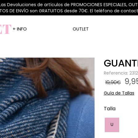
 Las Devoluciones de artículos de PROMOCIONES ESPECIALES, OUTL
STOS DE ENVÍO son GRATUITOS desde 70€. El teléfono de contacto
+ INFO
OUTLET
GUANT
Referencia: 23
9,
19,90€
Guía de Tallas
Talla
U