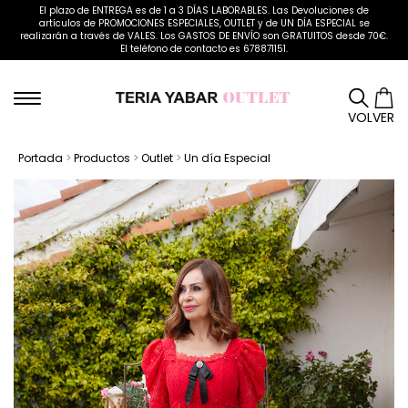
El plazo de ENTREGA es de 1 a 3 DÍAS LABORABLES. Las Devoluciones de
artículos de PROMOCIONES ESPECIALES, OUTLET y de UN DÍA ESPECIAL se
realizarán a través de VALES. Los GASTOS DE ENVÍO son GRATUITOS desde 70€.
El teléfono de contacto es 678871151.
VOLVER
Portada
>
Productos
>
Outlet
>
Un día Especial