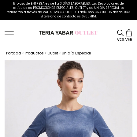
El plazo de ENTREGA es de 1 a 3 DÍAS LABORABLES. Las Devoluciones de
artículos de PROMOCIONES ESPECIALES, OUTLET y de UN DÍA ESPECIAL se
realizarán a través de VALES. Los GASTOS DE ENVÍO son GRATUITOS desde 70€.
El teléfono de contacto es 678871151.
VOLVER
Portada
>
Productos
>
Outlet
>
Un día Especial