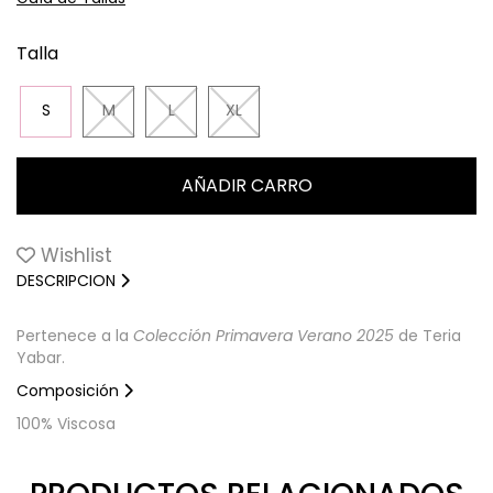
Talla
S
M
L
XL
Wishlist
DESCRIPCION
Pertenece a la
Colección Primavera Verano 2025
de Teria
Yabar.
Composición
100% Viscosa