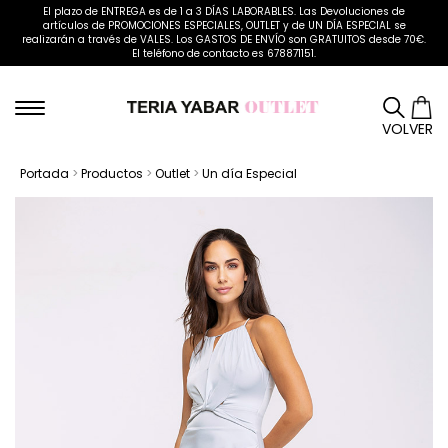
El plazo de ENTREGA es de 1 a 3 DÍAS LABORABLES. Las Devoluciones de
artículos de PROMOCIONES ESPECIALES, OUTLET y de UN DÍA ESPECIAL se
realizarán a través de VALES. Los GASTOS DE ENVÍO son GRATUITOS desde 70€.
El teléfono de contacto es 678871151.
VOLVER
Portada
>
Productos
>
Outlet
>
Un día Especial