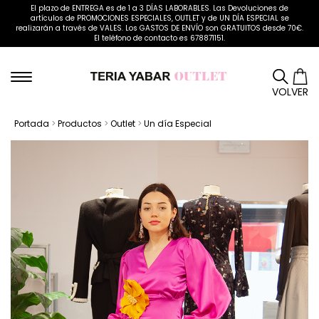
El plazo de ENTREGA es de 1 a 3 DÍAS LABORABLES. Las Devoluciones de
artículos de PROMOCIONES ESPECIALES, OUTLET y de UN DÍA ESPECIAL se
realizarán a través de VALES. Los GASTOS DE ENVÍO son GRATUITOS desde 70€.
El teléfono de contacto es 678871151.
VOLVER
Portada
>
Productos
>
Outlet
>
Un día Especial