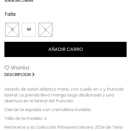
Talla
S
M
L
Wishlist
DESCRIPCION
Vestido de satén elástico mate, con cuello en v y fruncido
lateral. La prenda lleva manga larga abullonada y una
abertura en el lateral del fruncido.
Cierran la espalda con cremallera invisible.
Talla de la modelo: S
Pertenece a la
Colección Primavera Verano 2024
de Teria