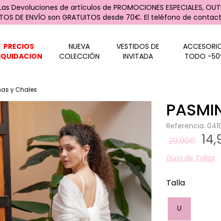
 Las Devoluciones de artículos de PROMOCIONES ESPECIALES, OUTL
STOS DE ENVÍO son GRATUITOS desde 70€. El teléfono de contacto
PRECIOS
NUEVA
VESTIDOS DE
ACCESORI
IQUIDACION
COLECCIÓN
INVITADA
TODO -50
as y Chales
PASMI
Referencia: 04
14
29,90€
Guía de Tallas
Talla
U