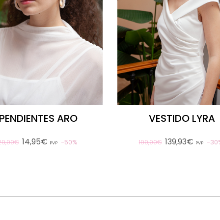
PENDIENTES ARO
VESTIDO LYRA
14,95€
139,93€
50%
30
29,90€
199,90€
PVP
PVP