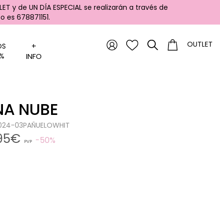
ET y de UN DÍA ESPECIAL se realizarán a través de
 es 678871151.
OUTLET
+
OS
%
INFO
NA NUBE
1024-03PAÑUELOWHIT
,95€
50%
PVP