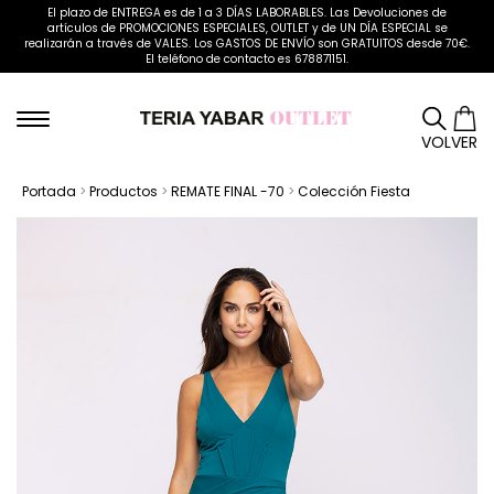
El plazo de ENTREGA es de 1 a 3 DÍAS LABORABLES. Las Devoluciones de
artículos de PROMOCIONES ESPECIALES, OUTLET y de UN DÍA ESPECIAL se
realizarán a través de VALES. Los GASTOS DE ENVÍO son GRATUITOS desde 70€.
El teléfono de contacto es 678871151.
VOLVER
Portada
>
Productos
>
REMATE FINAL -70
>
Colección Fiesta