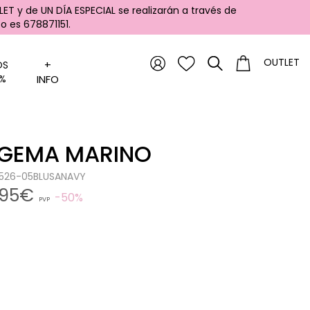
ET y de UN DÍA ESPECIAL se realizarán a través de
 es 678871151.
OUTLET
+
OS
%
INFO
 GEMA MARINO
0526-05BLUSANAVY
,95€
50%
PVP