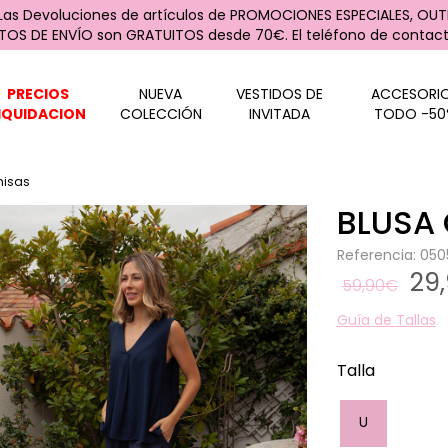
 Las Devoluciones de artículos de PROMOCIONES ESPECIALES, OUTL
STOS DE ENVÍO son GRATUITOS desde 70€. El teléfono de contacto
PRECIOS
NUEVA
VESTIDOS DE
ACCESORI
IQUIDACION
COLECCIÓN
INVITADA
TODO -50
misas
BLUSA
Referencia: 05
29
59,90€
Guía de Tallas
Talla
U