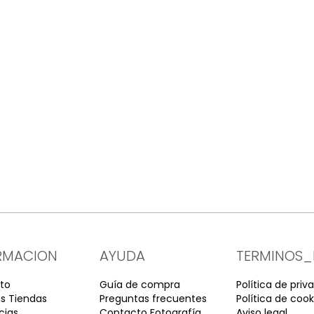
RMACION
AYUDA
TERMINOS_
to
Guía de compra
Política de priv
s Tiendas
Preguntas frecuentes
Política de cook
cias
Contacto Fotografía
Aviso legal