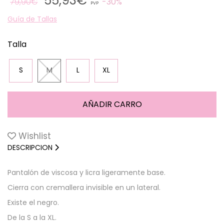
55,93€
79,90€
30%
PVP
Guía de Tallas
Talla
S
M
L
XL
Wishlist
DESCRIPCION
Pantalón de viscosa y licra ligeramente base.
Cierra con cremallera invisible en un lateral.
Existe el negro.
De la S a la XL.