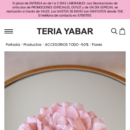
El plazo de ENTREGA es de 1 a 3 DÍAS LABORABLES. Las Devoluciones de
artículos de PROMOCIONES ESPECIALES, OUTLET y de UN DÍA ESPECIAL se
realizarán a través de VALES. Los GASTOS DE ENVÍO son GRATUITOS desde 70€.
El teléfono de contacto es 678871151.
Portada
>
Productos
>
ACCESORIOS TODO -50%
>
Flores