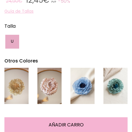
12,45€
24,90€
50%
PVP
Guía de Tallas
Talla
U
Otros Colores