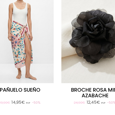
PAÑUELO SUEÑO
BROCHE ROSA MI
AZABACHE
14,95€
12,45€
50%
50
29,90€
24,90€
PVP
PVP