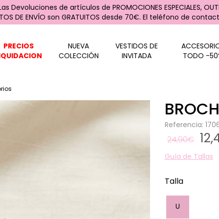
 Las Devoluciones de artículos de PROMOCIONES ESPECIALES, OUTL
STOS DE ENVÍO son GRATUITOS desde 70€. El teléfono de contacto
PRECIOS
NUEVA
VESTIDOS DE
ACCESORI
IQUIDACION
COLECCIÓN
INVITADA
TODO -50
rios
BROCHE
Referencia: 17
12
24,90€
Guía de Tallas
Talla
U