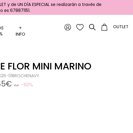
ET y de UN DÍA ESPECIAL se realizarán a través de
 es 678871151.
OUTLET
+
OS
%
INFO
 FLOR MINI MARINO
0626-01BROCHENAVY
,45€
50%
PVP