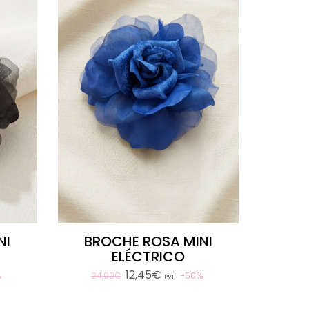
NI
BROCHE ROSA MINI
ELÉCTRICO
12,45€
%
50%
24,90€
PVP