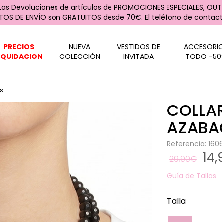
 Las Devoluciones de artículos de PROMOCIONES ESPECIALES, OUTL
STOS DE ENVÍO son GRATUITOS desde 70€. El teléfono de contacto
PRECIOS
NUEVA
VESTIDOS DE
ACCESORI
IQUIDACION
COLECCIÓN
INVITADA
TODO -50
es
COLLA
AZABA
Referencia: 16
14
29,90€
Guía de Tallas
Talla