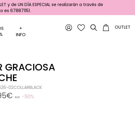
ET y de UN DÍA ESPECIAL se realizarán a través de
 es 678871151.
OUTLET
+
OS
%
INFO
R GRACIOSA
CHE
0626-02COLLARBLACK
,95€
50%
PVP