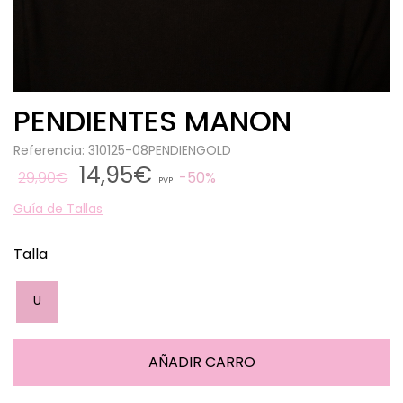
PENDIENTES MANON
Referencia: 310125-08PENDIENGOLD
14,95€
29,90€
50%
PVP
Guía de Tallas
Talla
U