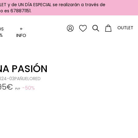
ET y de UN DÍA ESPECIAL se realizarán a través de
 es 678871151.
OUTLET
+
OS
%
INFO
NA PASIÓN
1024-03PAÑUELORED
,95€
50%
PVP