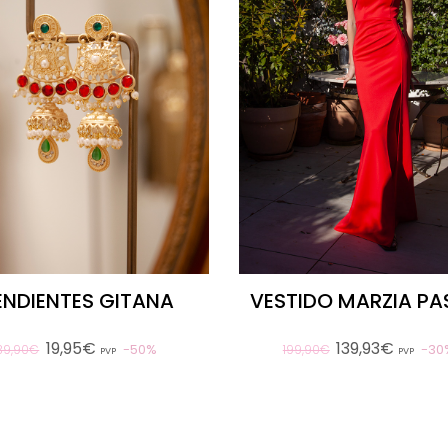
ENDIENTES GITANA
VESTIDO MARZIA PA
19,95€
139,93€
50%
30
39,90€
199,90€
PVP
PVP