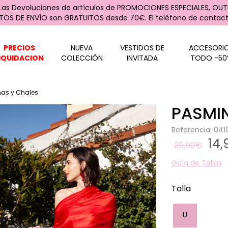
 Las Devoluciones de artículos de PROMOCIONES ESPECIALES, OUTL
STOS DE ENVÍO son GRATUITOS desde 70€. El teléfono de contacto
PRECIOS
NUEVA
VESTIDOS DE
ACCESORI
IQUIDACION
COLECCIÓN
INVITADA
TODO -50
as y Chales
PASMI
Referencia: 04
14
29,90€
Guía de Tallas
Talla
U