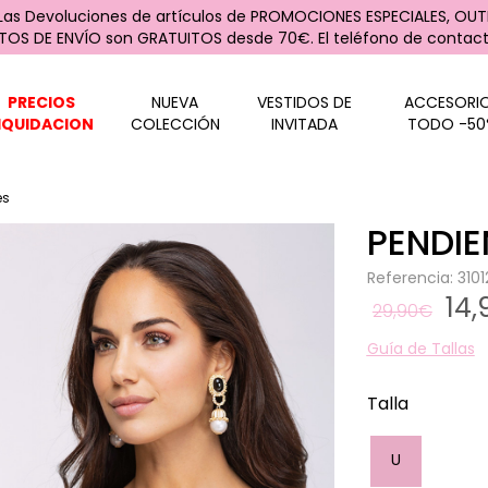
 Las Devoluciones de artículos de PROMOCIONES ESPECIALES, OUTL
STOS DE ENVÍO son GRATUITOS desde 70€. El teléfono de contacto
PRECIOS
NUEVA
VESTIDOS DE
ACCESORI
IQUIDACION
COLECCIÓN
INVITADA
TODO -50
es
PENDIE
Referencia: 31
14
29,90€
Guía de Tallas
Talla
U