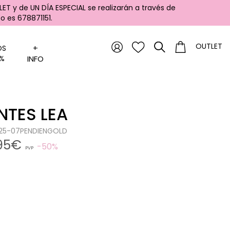
ET y de UN DÍA ESPECIAL se realizarán a través de
 es 678871151.
OUTLET
+
OS
%
INFO
NTES LEA
0125-07PENDIENGOLD
,95€
50%
PVP