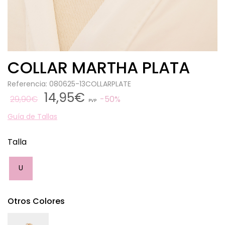
COLLAR MARTHA PLATA
Referencia: 080625-13COLLARPLATE
14,95€
29,90€
50%
PVP
Guía de Tallas
Talla
U
Otros Colores