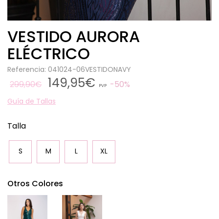
VESTIDO AURORA
ELÉCTRICO
Referencia: 041024-06VESTIDONAVY
149,95€
299,90€
50%
PVP
Guía de Tallas
Talla
S
M
L
XL
Otros Colores