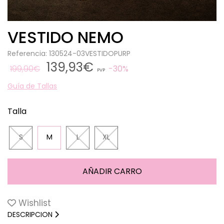
VESTIDO NEMO
Referencia: 130524-03VESTIDOPURP
139,93€
199,90€
30%
PVP
Guía de Tallas
Talla
S
M
L
XL
Wishlist
DESCRIPCION