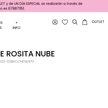
ET y de UN DÍA ESPECIAL se realizarán a través de
 es 678871151.
OUTLET
+
OS
%
INFO
E ROSITA NUBE
0623-02BROCHEWHITE