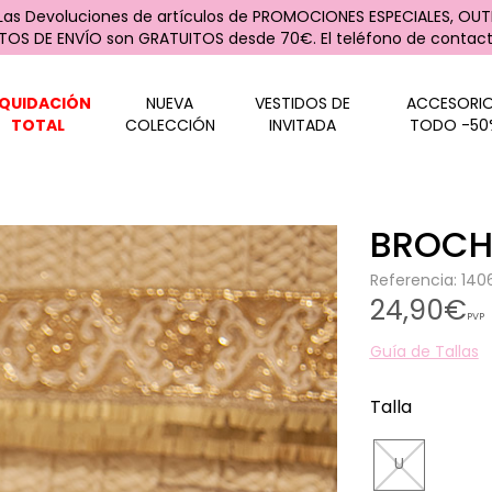
 Las Devoluciones de artículos de PROMOCIONES ESPECIALES, OUTL
STOS DE ENVÍO son GRATUITOS desde 70€. El teléfono de contacto
IQUIDACIÓN
NUEVA
VESTIDOS DE
ACCESORI
TOTAL
COLECCIÓN
INVITADA
TODO -50
BROCH
Referencia: 14
24,90€
PVP
Guía de Tallas
Talla
U