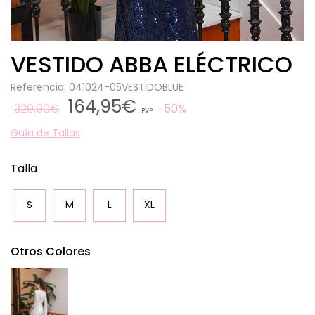
VESTIDO ABBA ELÉCTRICO
Referencia: 041024-05VESTIDOBLUE
164,95€
329,90€
50%
PVP
Guía de Tallas
Talla
S
M
L
XL
Otros Colores