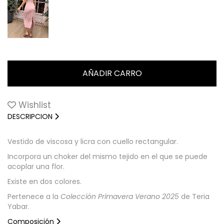
Wishlist
DESCRIPCION
Vestido de viscosa y licra con cuello rectangular.
Incorpora un choker del mismo tejido en el que se puede
acoplar una flor.
Existe en dos colores.
Pertenece a la
Colección Primavera Verano 2025
de Teria
Yabar.
Composición